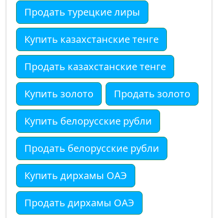
Продать турецкие лиры
Купить казахстанские тенге
Продать казахстанские тенге
Купить золото
Продать золото
Купить белорусские рубли
Продать белорусские рубли
Купить дирхамы ОАЭ
Продать дирхамы ОАЭ