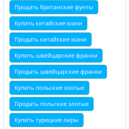
Продать британские фунты
Купить китайские юани
Продать китайские юани
Купить швейцарские франки
Продать швейцарские франки
Купить польские злотые
Продать польские злотые
Купить турецкие лиры